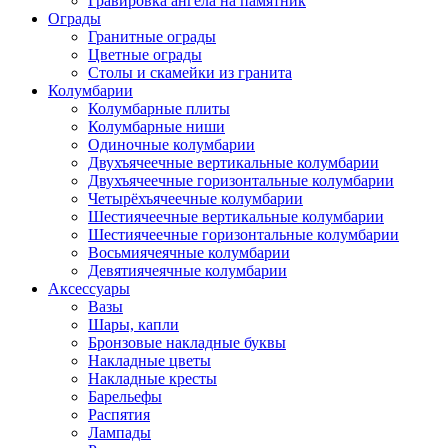
Гравировка ангела на памятник
Ограды
Гранитные ограды
Цветные ограды
Столы и скамейки из гранита
Колумбарии
Колумбарные плиты
Колумбарные ниши
Одиночные колумбарии
Двухъячеечные вертикальные колумбарии
Двухъячеечные горизонтальные колумбарии
Четырёхъячеечные колумбарии
Шестиячеечные вертикальные колумбарии
Шестиячеечные горизонтальные колумбарии
Восьмиячеячные колумбарии
Девятиячеячные колумбарии
Аксессуары
Вазы
Шары, капли
Бронзовые накладные буквы
Накладные цветы
Накладные кресты
Барельефы
Распятия
Лампады