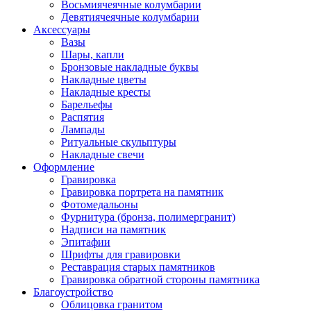
Восьмиячеячные колумбарии
Девятиячеячные колумбарии
Аксессуары
Вазы
Шары, капли
Бронзовые накладные буквы
Накладные цветы
Накладные кресты
Барельефы
Распятия
Лампады
Ритуальные скульптуры
Накладные свечи
Оформление
Гравировка
Гравировка портрета на памятник
Фотомедальоны
Фурнитура (бронза, полимергранит)
Надписи на памятник
Эпитафии
Шрифты для гравировки
Реставрация старых памятников
Гравировка обратной стороны памятника
Благоустройство
Облицовка гранитом