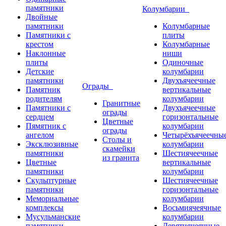
памятники
Колумбарии
Двойные
памятники
Колумбарные
Памятники с
плиты
крестом
Колумбарные
Наклонные
ниши
плиты
Одиночные
Детские
колумбарии
памятники
Двухъячеечные
Ограды
Памятник
вертикальные
родителям
колумбарии
Гранитные
Памятники с
Двухъячеечные
ограды
сердцем
горизонтальные
Цветные
Пямятник с
колумбарии
ограды
ангелом
Четырёхъячеечны
Столы и
Эксклюзивные
колумбарии
скамейки
памятники
Шестиячеечные
из гранита
Цветные
вертикальные
памятники
колумбарии
Скульптурные
Шестиячеечные
памятники
горизонтальные
Мемориальные
колумбарии
комплексы
Восьмиячеячные
Мусульманские
колумбарии
памятники
Девятиячеячные