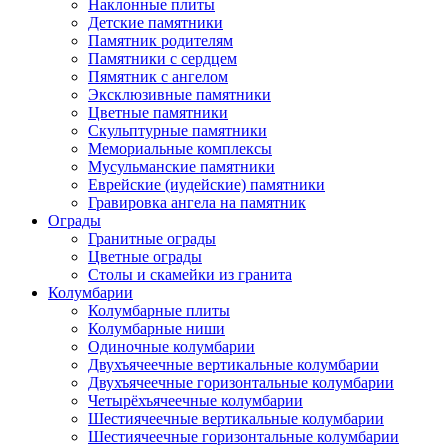
Наклонные плиты
Детские памятники
Памятник родителям
Памятники с сердцем
Пямятник с ангелом
Эксклюзивные памятники
Цветные памятники
Скульптурные памятники
Мемориальные комплексы
Мусульманские памятники
Еврейские (иудейские) памятники
Гравировка ангела на памятник
Ограды
Гранитные ограды
Цветные ограды
Столы и скамейки из гранита
Колумбарии
Колумбарные плиты
Колумбарные ниши
Одиночные колумбарии
Двухъячеечные вертикальные колумбарии
Двухъячеечные горизонтальные колумбарии
Четырёхъячеечные колумбарии
Шестиячеечные вертикальные колумбарии
Шестиячеечные горизонтальные колумбарии