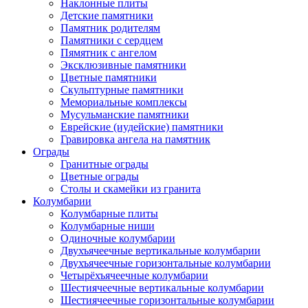
Наклонные плиты
Детские памятники
Памятник родителям
Памятники с сердцем
Пямятник с ангелом
Эксклюзивные памятники
Цветные памятники
Скульптурные памятники
Мемориальные комплексы
Мусульманские памятники
Еврейские (иудейские) памятники
Гравировка ангела на памятник
Ограды
Гранитные ограды
Цветные ограды
Столы и скамейки из гранита
Колумбарии
Колумбарные плиты
Колумбарные ниши
Одиночные колумбарии
Двухъячеечные вертикальные колумбарии
Двухъячеечные горизонтальные колумбарии
Четырёхъячеечные колумбарии
Шестиячеечные вертикальные колумбарии
Шестиячеечные горизонтальные колумбарии