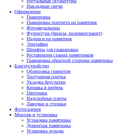
Ритуальные скульптуры
Накладные свечи
Оформление
Гравировка
Гравировка портрета на памятник
Фотомедальоны
Фурнитура (бронза, полимергранит)
Надписи на памятник
Эпитафии
Шрифты для гравировки
Реставрация старых памятников
Гравировка обратной стороны памятника
Благоустройство
Облицовка гранитом
Тротуарная плитка
Укладка брусчатки
Крошка и щебень
Цветники
Надгробные плиты
Лавочки и столики
Фотогалерея
Монтаж и установка
Установка памятника
Демонтаж памятника
Установка ограды