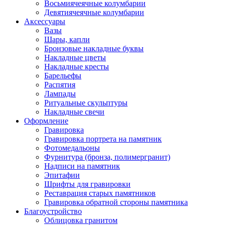
Восьмиячеячные колумбарии
Девятиячеячные колумбарии
Аксессуары
Вазы
Шары, капли
Бронзовые накладные буквы
Накладные цветы
Накладные кресты
Барельефы
Распятия
Лампады
Ритуальные скульптуры
Накладные свечи
Оформление
Гравировка
Гравировка портрета на памятник
Фотомедальоны
Фурнитура (бронза, полимергранит)
Надписи на памятник
Эпитафии
Шрифты для гравировки
Реставрация старых памятников
Гравировка обратной стороны памятника
Благоустройство
Облицовка гранитом