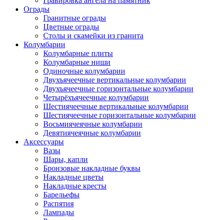
Гравировка ангела на памятник
Ограды
Гранитные ограды
Цветные ограды
Столы и скамейки из гранита
Колумбарии
Колумбарные плиты
Колумбарные ниши
Одиночные колумбарии
Двухъячеечные вертикальные колумбарии
Двухъячеечные горизонтальные колумбарии
Четырёхъячеечные колумбарии
Шестиячеечные вертикальные колумбарии
Шестиячеечные горизонтальные колумбарии
Восьмиячеячные колумбарии
Девятиячеячные колумбарии
Аксессуары
Вазы
Шары, капли
Бронзовые накладные буквы
Накладные цветы
Накладные кресты
Барельефы
Распятия
Лампады