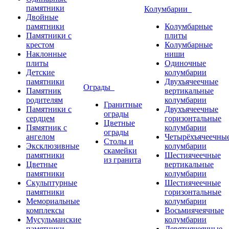
памятники
Колумбарии
Двойные
памятники
Колумбарные
Памятники с
плиты
крестом
Колумбарные
Наклонные
ниши
плиты
Одиночные
Детские
колумбарии
памятники
Двухъячеечные
Ограды
Памятник
вертикальные
родителям
колумбарии
Гранитные
Памятники с
Двухъячеечные
ограды
сердцем
горизонтальные
Цветные
Пямятник с
колумбарии
ограды
ангелом
Четырёхъячеечны
Столы и
Эксклюзивные
колумбарии
скамейки
памятники
Шестиячеечные
из гранита
Цветные
вертикальные
памятники
колумбарии
Скульптурные
Шестиячеечные
памятники
горизонтальные
Мемориальные
колумбарии
комплексы
Восьмиячеячные
Мусульманские
колумбарии
памятники
Девятиячеячные